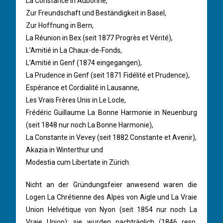
La Constance in Aubonne,
Zur Freundschaft und Beständigkeit in Basel,
Zur Hoffnung in Bern,
La Réunion in Bex (seit 1877 Progrès et Vérité),
L’Amitié in La Chaux-de-Fonds,
L’Amitié in Genf (1874 eingegangen),
La Prudence in Genf (seit 1871 Fidélité et Prudence),
Espérance et Cordialité in Lausanne,
Les Vrais Frères Unis in Le Locle,
Frédéric Guillaume La Bonne Harmonie in Neuenburg
(seit 1848 nur noch La Bonne Harmonie),
La Constante in Vevey (seit 1882 Constante et Avenir),
Akazia in Winterthur und
Modestia cum Libertate in Zürich.
Nicht an der Gründungsfeier anwesend waren die
Logen La Chrétienne des Alpes von Aigle und La Vraie
Union Helvétique von Nyon (seit 1854 nur noch La
Vraie Union); sie wurden nachträglich (1846 resp.